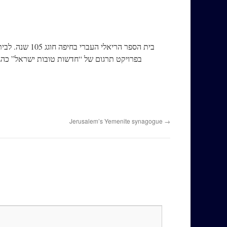
בית הספר הרי
בפרויקט תרגום של “חדשות טובות ישראל” כהגשמ
Jerusalem’s Yemenite synagogue
→