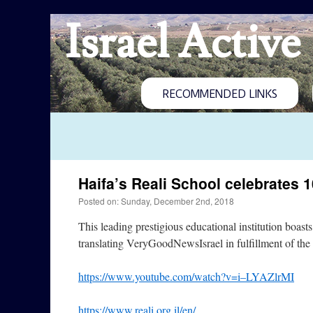
Israel Active
RECOMMENDED LINKS
Haifa’s Reali School celebrates 
Posted on: Sunday, December 2nd, 2018
This leading prestigious educational institution boast
translating VeryGoodNewsIsrael in fulfillment of the 
https://www.youtube.com/watch?v=i–LYAZlrMI
https://www.reali.org.il/en/